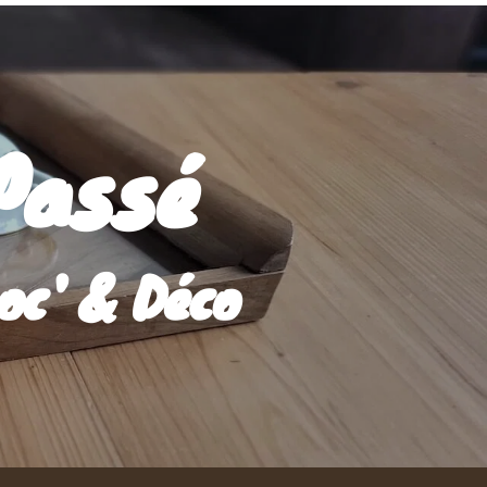
Passé
oc' & Déco