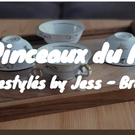
Pinceaux du 
estylés by Jess - Br