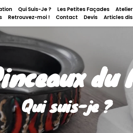
ation
Qui Suis-Je ?
Les Petites Façades
Atelie
s
Retrouvez-moi !
Contact
Devis
Articles di
Pinceaux du 
Qui suis-je ?